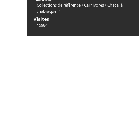
Collections de référence
/
Carnivores
/
Chacal à
chabraque ♂
Visites
16984