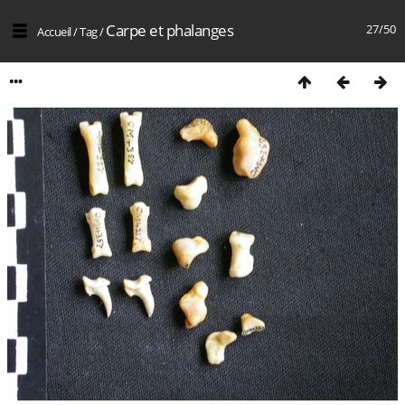
Carpe et phalanges
27/50
Accueil
/
Tag
/