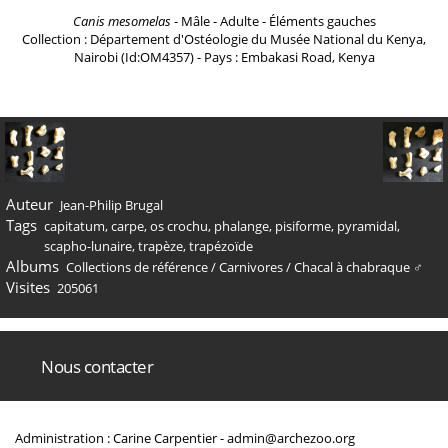
Canis mesomelas
- Mâle - Adulte - Éléments gauches
Collection : Département d'Ostéologie du Musée National du Kenya,
Nairobi (Id:OM4357) - Pays : Embakasi Road, Kenya
Auteur
Jean-Philip Brugal
Tags
capitatum
,
carpe
,
os crochu
,
phalange
,
pisiforme
,
pyramidal
,
scapho-lunaire
,
trapèze
,
trapézoïde
Albums
Collections de référence
/
Carnivores
/
Chacal à chabraque ♂
Visites
205061
Nous contacter
Administration : Carine Carpentier -
admin@archezoo.org