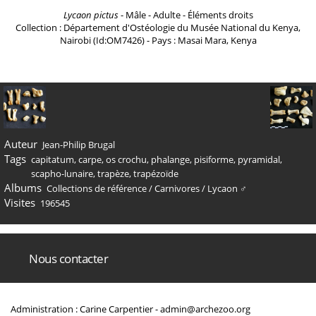
Lycaon pictus
- Mâle - Adulte - Éléments droits
Collection : Département d'Ostéologie du Musée National du Kenya,
Nairobi (Id:OM7426) - Pays : Masai Mara, Kenya
Auteur
Jean-Philip Brugal
Tags
capitatum
,
carpe
,
os crochu
,
phalange
,
pisiforme
,
pyramidal
,
scapho-lunaire
,
trapèze
,
trapézoïde
Albums
Collections de référence
/
Carnivores
/
Lycaon ♂
Visites
196545
Nous contacter
Administration : Carine Carpentier -
admin@archezoo.org