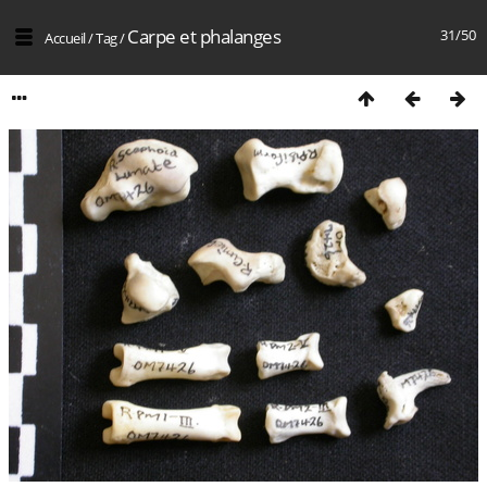
Carpe et phalanges
31/50
Accueil
/
Tag
/