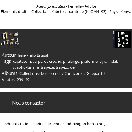
Acinonyx jubatus
- Femelle - Adulte
Éléments droits - Collection : Kabete laboratoire (Id:OM4193) - Pays : Kenya
Auteur
Jean-Philip Brugal
Tags
capitatum
,
carpe
,
os crochu
,
phalange
,
pisiforme
,
pyramidal
,
scapho-lunaire
,
trapèze
,
trapézoïde
Albums
Collections de référence
/
Carnivores
/
Guépard ♀
Visites
239149
Nous contacter
Administration : Carine Carpentier -
admin@archezoo.org