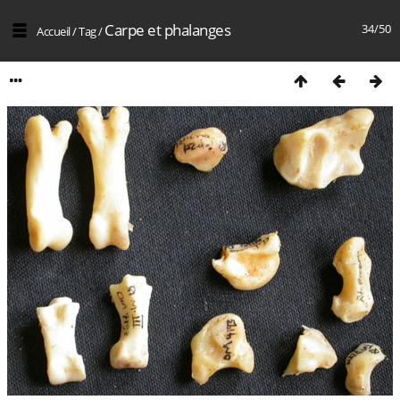
Carpe et phalanges
34/50
Accueil
/
Tag
/