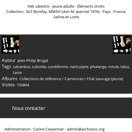
Felis silvestris
- Jeune adulte - Éléments droits
Collection : M.F.Bonifay, MMSH (don M. Jeannet 1976) - Pays : France,
Saône-et-Loire
Auteur
Jean-Philip Brugal
Tags
calcanéus
,
cuboïde
,
cunéiforme
,
naviculaire
,
phalange
,
rotule
,
talus
,
tarse
Albums
Collections de référence
/
Carnivores
/
Chat sauvage (jeune)
Visites
150894
Nous contacter
Administration : Carine Carpentier -
admin@archezoo.org