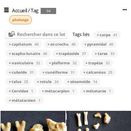
Accueil
/
Tag
94
phalange
Rechercher dans ce lot
Tags liés
+ carpe
41
+ capitatum
40
+ os crochu
40
+ pyramidal
40
+ scapho-lunaire
40
+ trapézoïde
37
+ tarse
33
+ naviculaire
32
+ pisiforme
32
+ trapèze
32
+ cuboïde
31
+ cunéiforme
31
+ calcanéus
25
+ talus
25
+ rotule
24
+ sésamoïde
14
+ Cervidae
1
+ métacarpien
1
+ métatarse
1
+ métatarsien
1