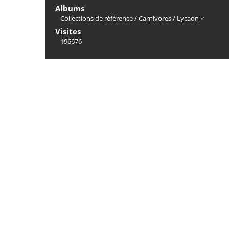
Albums
Collections de référence
/
Carnivores
/
Lycaon ♂
Visites
196676