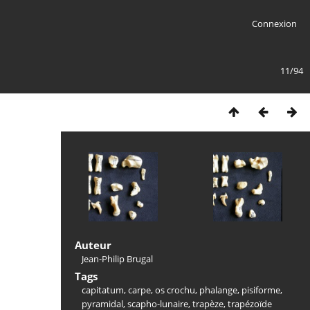
Connexion
11/94
Auteur
Jean-Philip Brugal
Tags
capitatum
,
carpe
,
os crochu
,
phalange
,
pisiforme
,
pyramidal
,
scapho-lunaire
,
trapèze
,
trapézoïde