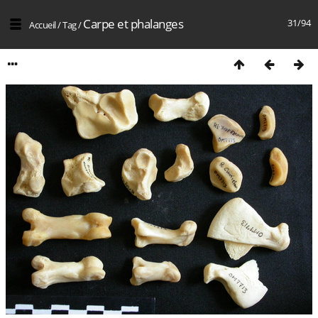
Carpe et phalanges
31/94
Accueil
/
Tag
/