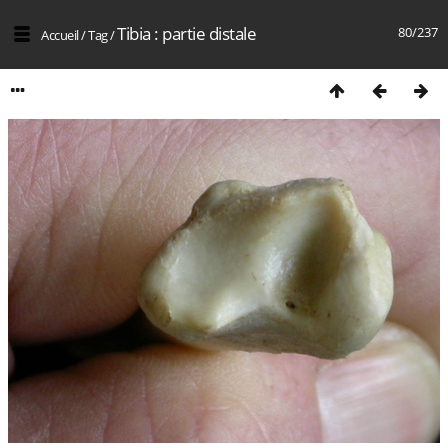
Tibia : partie distale
80/237
Accueil
/
Tag
/