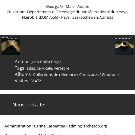
Gulo gulo
- Mâle - Adulte
Collection : Département d'Ostéologie du Musée National du Kenya,
Nairobi (Id:OM7556) - Pays : Saskatchewan, Canada
Auteur
Jean-Philip Brugal
Tags
atlas
,
cervicale
,
vertèbre
Albums
Collections de référence
/
Carnivores
/
Glouton ♂
Visites
31472
Nous contacter
Administration : Carine Carpentier -
admin@archezoo.org