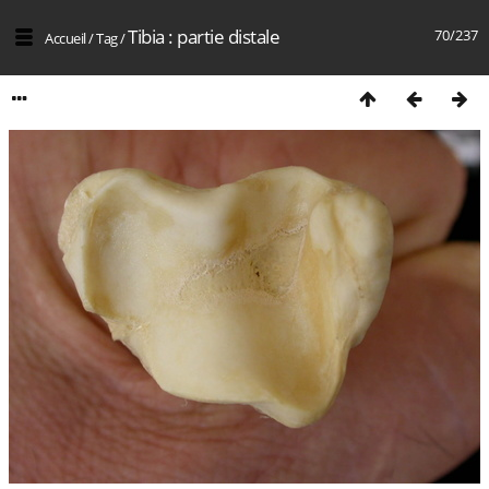
Tibia : partie distale
70/237
Accueil
/
Tag
/