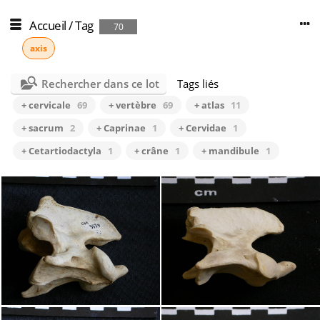
Accueil
/
Tag
70
axis
Rechercher dans ce lot
Tags liés
+ cervicale
69
+ vertèbre
69
+ atlas
11
+ sacrum
2
+ Caprinae
1
+ Cervidae
1
+ Cetartiodactyla
1
+ crâne
1
+ mandibule
1