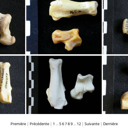
néus
Talus et calcanéus
T
néus
Talus et calcanéus
T
Première
|
Précédente
|
1
...
5
6
7
8
9
...
12
|
Suivante
|
Dernière