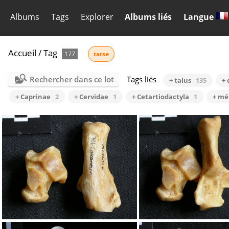
Albums
Tags
Explorer
Albums liés
Langue
Accueil
/
Tag
177
tarse
Rechercher dans ce lot
Tags liés
+ talus
135
+ 
+ Caprinae
2
+ Cervidae
1
+ Cetartiodactyla
1
+ mé