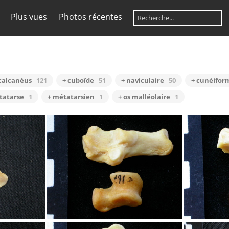
Plus vues
Photos récentes
calcanéus
121
+ cuboïde
51
+ naviculaire
50
+ cunéifor
tatarse
1
+ métatarsien
1
+ os malléolaire
1