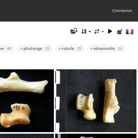
Connexion
me
49
+ phalange
33
+ rotule
25
+ sésamoïde
24