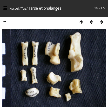
Tarse et phalanges
140/177
Accueil
/
Tag
/