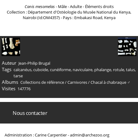
Canis mesomelas
- Mâle - Adulte - Éléments droits
Collection : Département d'Ostéologie du Musée National du Kenya,
Nairobi (Id:OM4357) - Pays : Embakasi Road, Kenya
Auteur
Jean-Philip Brugal
Tags
calcanéus
,
cuboïde
,
cunéiforme
,
naviculaire
,
phalange
,
rotule
,
talus
,
tarse
Albums
Collections de référence
/
Carnivores
/
Chacal à chabraque ♂
Visites
147776
Nous contacter
Administration : Carine Carpentier -
admin@archezoo.org