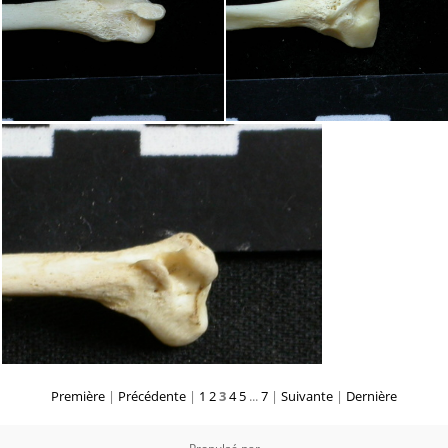
Première
|
Précédente
|
1
2
3
4
5
...
7
|
Suivante
|
Dernière