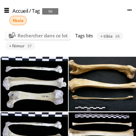
Accueil
/
Tag
96
fibula
Rechercher dans ce lot
Tags liés
+ tibia
68
+ fémur
37