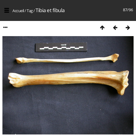
Tibia et fibula
87/96
Accueil
/
Tag
/