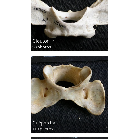
Glouton ♂
98 photos
Guépard ♀
110 photos