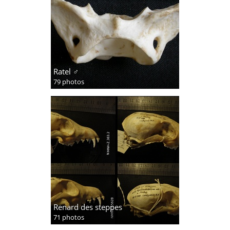
Ratel ♂
79 photos
Renard des steppes
71 photos