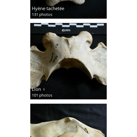
Hyène tachetée
131 photos
Lion ♀
101 photos