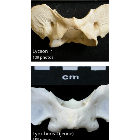
Lycaon ♂
109 photos
Lynx boréal (jeune)
150 photos