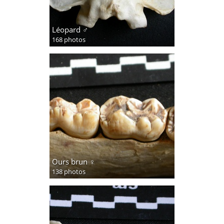
Léopard ♂
168 photos
Ours brun ♀
138 photos