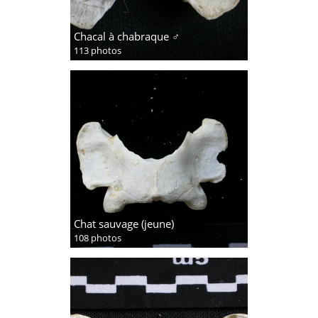
Chacal à chabraque ♂
113 photos
Chat sauvage (jeune)
108 photos