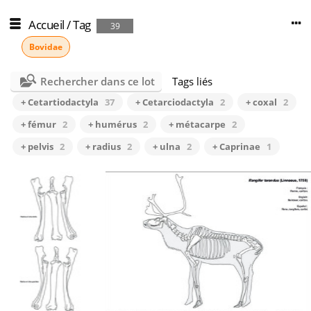
Accueil
/
Tag
39
Bovidae
Rechercher dans ce lot
Tags liés
+ Cetartiodactyla
37
+ Cetarciodactyla
2
+ coxal
2
+ fémur
2
+ humérus
2
+ métacarpe
2
+ pelvis
2
+ radius
2
+ ulna
2
+ Caprinae
1