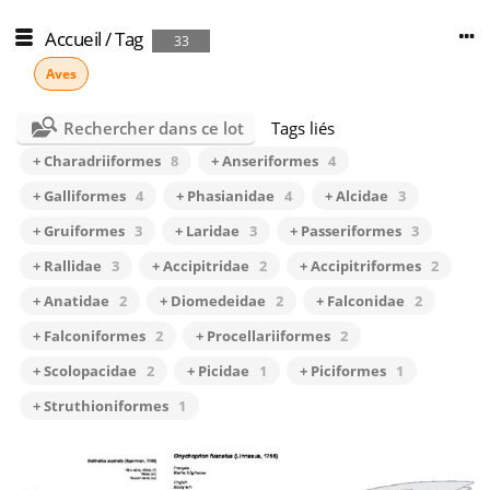
Accueil
/
Tag
33
Aves
Rechercher dans ce lot
Tags liés
+ Charadriiformes
8
+ Anseriformes
4
+ Galliformes
4
+ Phasianidae
4
+ Alcidae
3
+ Gruiformes
3
+ Laridae
3
+ Passeriformes
3
+ Rallidae
3
+ Accipitridae
2
+ Accipitriformes
2
+ Anatidae
2
+ Diomedeidae
2
+ Falconidae
2
+ Falconiformes
2
+ Procellariiformes
2
+ Scolopacidae
2
+ Picidae
1
+ Piciformes
1
+ Struthioniformes
1