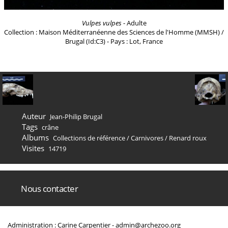
Vulpes vulpes
- Adulte
Collection : Maison Méditerranéenne des Sciences de l'Homme (MMSH) /
Brugal (Id:C3) - Pays : Lot, France
Auteur
Jean-Philip Brugal
Tags
crâne
Albums
Collections de référence
/
Carnivores
/
Renard roux
Visites
14719
Nous contacter
Administration : Carine Carpentier -
admin@archezoo.org