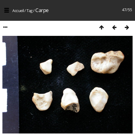
Carpe
47/55
Accueil
/
Tag
/