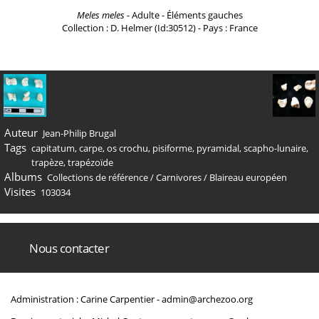
Meles meles
- Adulte - Éléments gauches
Collection : D. Helmer (Id:30512) - Pays : France
Auteur
Jean-Philip Brugal
Tags
capitatum
,
carpe
,
os crochu
,
pisiforme
,
pyramidal
,
scapho-lunaire
,
trapèze
,
trapézoïde
Albums
Collections de référence
/
Carnivores
/
Blaireau européen
Visites
103034
Nous contacter
Administration : Carine Carpentier -
admin@archezoo.org