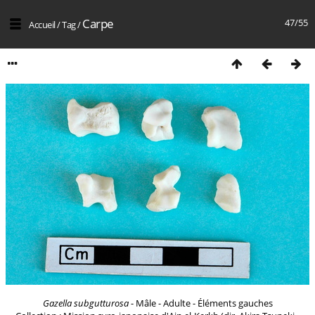
Carpe
47/55
Accueil
/
Tag
/
Gazella subgutturosa
- Mâle - Adulte - Éléments gauches