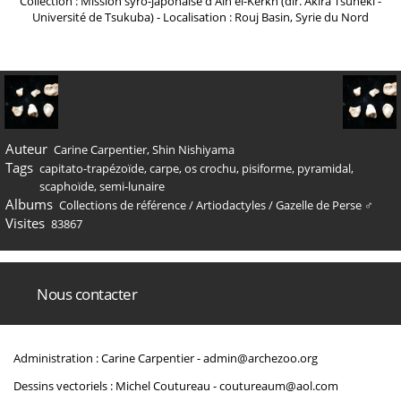
Collection : Mission syro-japonaise d'Ain el-Kerkh (dir. Akira Tsuneki -
Université de Tsukuba) - Localisation : Rouj Basin, Syrie du Nord
Auteur
Carine Carpentier, Shin Nishiyama
Tags
capitato-trapézoïde
,
carpe
,
os crochu
,
pisiforme
,
pyramidal
,
scaphoïde
,
semi-lunaire
Albums
Collections de référence
/
Artiodactyles
/
Gazelle de Perse ♂
Visites
83867
Nous contacter
Administration : Carine Carpentier -
admin@archezoo.org
Dessins vectoriels : Michel Coutureau -
coutureaum@aol.com