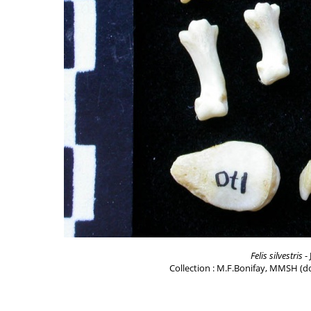
Felis silvestris
- 
Collection : M.F.Bonifay, MMSH (do