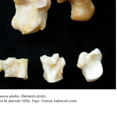
Jeune adulte - Éléments droits
n M. Jeannet 1976) - Pays : France, Saône-et-Loire