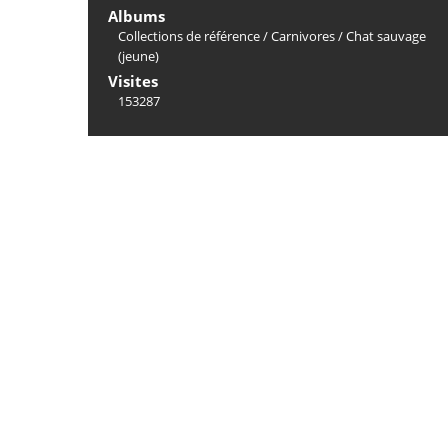
Albums
Collections de référence
/
Carnivores
/
Chat sauvage
(jeune)
Visites
153287