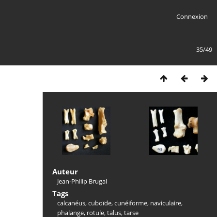
Connexion
35/49
Auteur
Jean-Philip Brugal
Tags
calcanéus
,
cuboïde
,
cunéiforme
,
naviculaire
,
phalange
,
rotule
,
talus
,
tarse