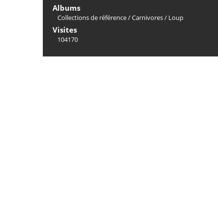
Albums
Collections de référence
/
Carnivores
/
Loup
Visites
104170