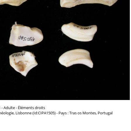
s
- Adulte - Éléments droits
chéologie, Lisbonne (Id:CIPA1505) - Pays : Tras os Montes, Portugal