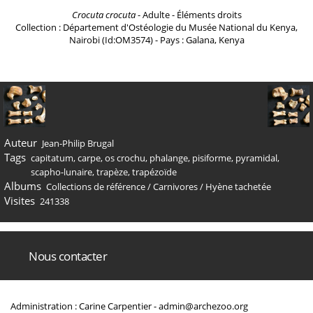
Crocuta crocuta
- Adulte - Éléments droits
Collection : Département d'Ostéologie du Musée National du Kenya,
Nairobi (Id:OM3574) - Pays : Galana, Kenya
Auteur
Jean-Philip Brugal
Tags
capitatum
,
carpe
,
os crochu
,
phalange
,
pisiforme
,
pyramidal
,
scapho-lunaire
,
trapèze
,
trapézoïde
Albums
Collections de référence
/
Carnivores
/
Hyène tachetée
Visites
241338
Nous contacter
Administration : Carine Carpentier -
admin@archezoo.org