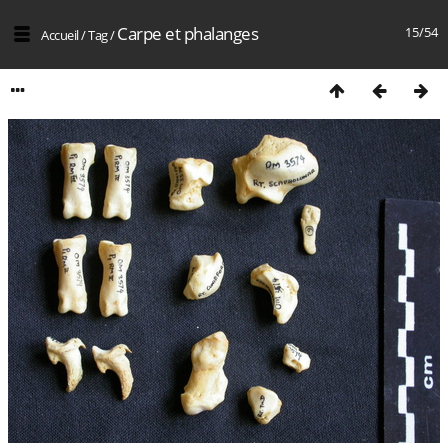
Carpe et phalanges
15/54
Accueil
/
Tag
/