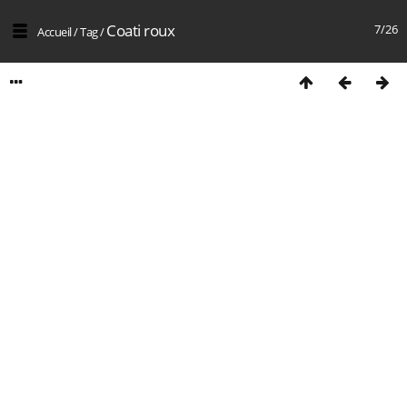
Coati roux
7/26
Accueil
/
Tag
/