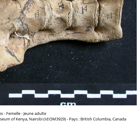
os
- Femelle - Jeune adulte
seum of Kenya, Nairobi (Id:OM3929) - Pays : British Columbia, Canada