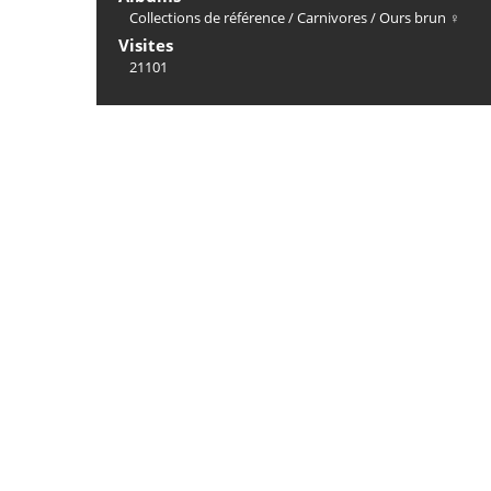
Collections de référence
/
Carnivores
/
Ours brun ♀
Visites
21101