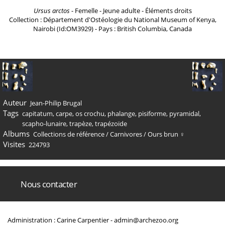
Ursus arctos
- Femelle - Jeune adulte - Éléments droits
Collection : Département d'Ostéologie du National Museum of Kenya,
Nairobi (Id:OM3929) - Pays : British Columbia, Canada
Auteur
Jean-Philip Brugal
Tags
capitatum
,
carpe
,
os crochu
,
phalange
,
pisiforme
,
pyramidal
,
scapho-lunaire
,
trapèze
,
trapézoïde
Albums
Collections de référence
/
Carnivores
/
Ours brun ♀
Visites
224793
Nous contacter
Administration : Carine Carpentier -
admin@archezoo.org