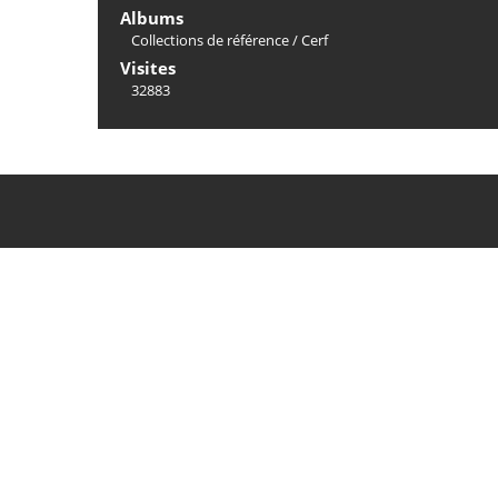
Albums
Collections de référence
/
Cerf
Visites
32883