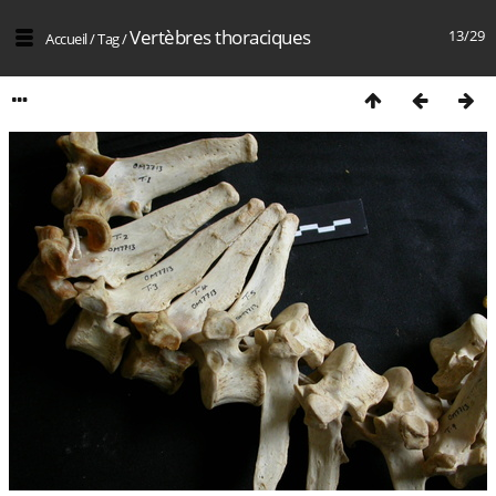
Vertèbres thoraciques
13/29
Accueil
/
Tag
/