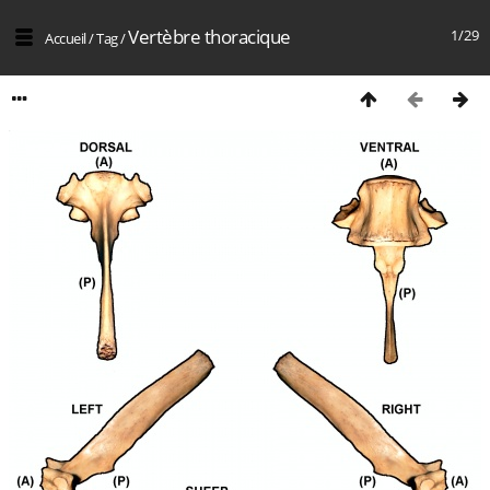
Vertèbre thoracique
1/29
Accueil
/
Tag
/