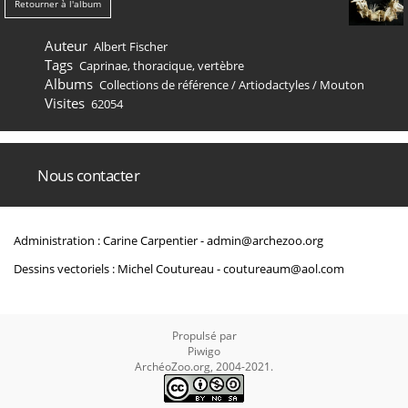
Retourner à l'album
Auteur
Albert Fischer
Tags
Caprinae
,
thoracique
,
vertèbre
Albums
Collections de référence
/
Artiodactyles
/
Mouton
Visites
62054
Nous contacter
Administration : Carine Carpentier -
admin@archezoo.org
Dessins vectoriels : Michel Coutureau -
coutureaum@aol.com
Propulsé par
Piwigo
ArchéoZoo.org, 2004-2021.