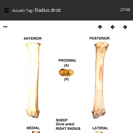
Radius droit
27/48
Accueil
/
Tag
/