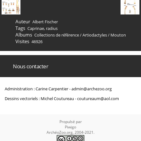
Auteur
Albert Fischer
Tags
Caprinae
,
radius
Albums
Collections de référence
/
Artiodactyles
/
Mouton
Visites
46926
Nous contacter
Administration : Carine Carpentier -
admin@archezoo.org
Dessins vectoriels : Michel Coutureau -
coutureaum@aol.com
Propulsé par
Piwigo
ArchéoZoo.org, 2004-2021.