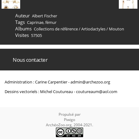
Auteur
Albert Fischer
Tags
Caprinae
,
fémur
Albums
Collections de référence
/
Artiodactyles
/
Mouton
Visites
57505
Nous contacter
Administration : Carine Carpentier -
admin@archezoo.org
Dessins vectoriels : Michel Coutureau -
coutureaum@aol.com
Propulsé par
Piwigo
ArchéoZoo.org, 2004-2021.