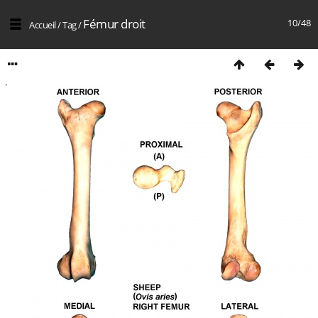
Fémur droit
10/48
Accueil
/
Tag
/