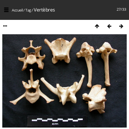
Vertèbres
27/33
Accueil
/
Tag
/