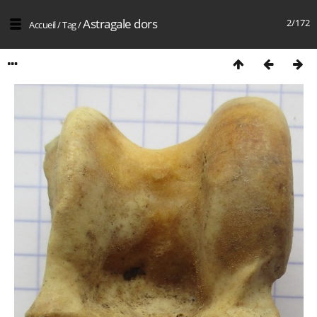
Astragale dors
2/172
Accueil
/
Tag
/