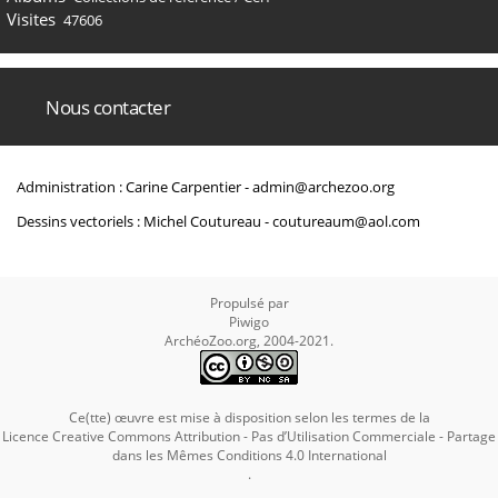
Visites
47606
Nous contacter
Administration : Carine Carpentier -
admin@archezoo.org
Dessins vectoriels : Michel Coutureau -
coutureaum@aol.com
Propulsé par
Piwigo
ArchéoZoo.org, 2004-2021.
Ce(tte) œuvre est mise à disposition selon les termes de la
Licence Creative Commons Attribution - Pas d’Utilisation Commerciale - Partage
dans les Mêmes Conditions 4.0 International
.