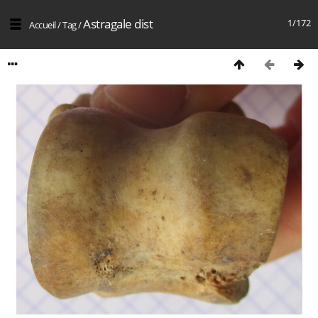
Astragale dist
1/172
Accueil
/
Tag
/