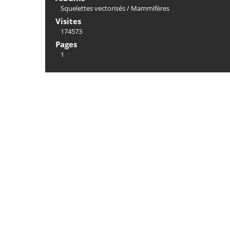
Squelettes vectorisés
/
Mammifères
Visites
174573
Pages
1