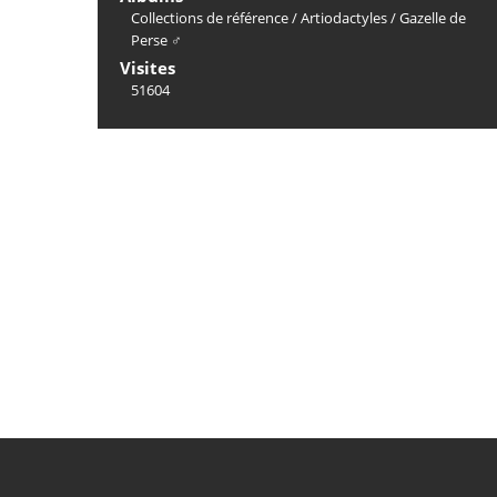
Collections de référence
/
Artiodactyles
/
Gazelle de
Perse ♂
Visites
51604