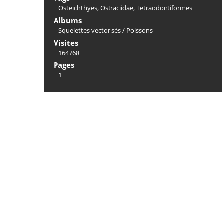
Osteichthyes
,
Ostraciidae
,
Tetraodontiformes
Albums
Squelettes vectorisés
/
Poissons
Visites
164768
Pages
1