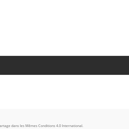
. Dept. of
f.
Partage dans les Mêmes Conditions 4.0 International
.