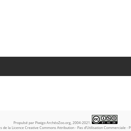
f the fishes of the order Plectognathi (Tetraodontiformes)
. [Seattle, Wash.] : U.S
National Marine Fisheries Service.
https://doi.org/10.5962/bhl.title.63022
. C
ibrary.org/item/128327#page/235/mode/1up
.
Propulsé par
Piwigo
ArchéoZoo.org, 2004-2021.
es de la
Licence Creative Commons Attribution - Pas d’Utilisation Commerciale - 