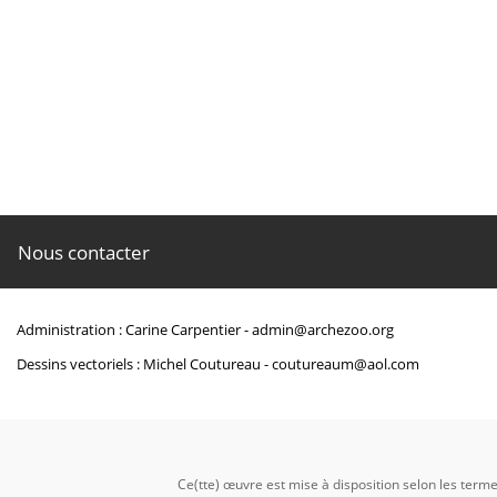
TYLER, James C. (1980).
Osteology, phylogeny, and higher classification o
Commerce, National Oceanic and Atmospheric Administration, 
Nous contacter
https://www.biodiversityl
Administration : Carine Carpentier -
admin@archezoo.org
Dessins vectoriels : Michel Coutureau -
coutureaum@aol.com
Ce(tte) œuvre est mise à disposition selon les term