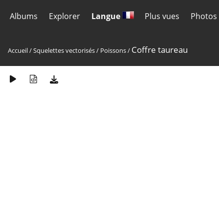
Albums
Explorer
Langue
Plus vues
Photos 
Coffre taureau
Accueil
/
Squelettes vectorisés
/
Poissons
/