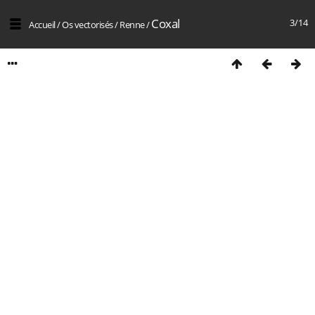
Coxal
3/14
Accueil
/
Os vectorisés
/
Renne
/