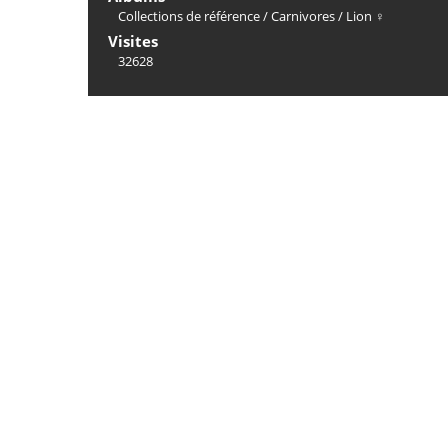
Collections de référence
/
Carnivores
/
Lion ♀
Visites
32628