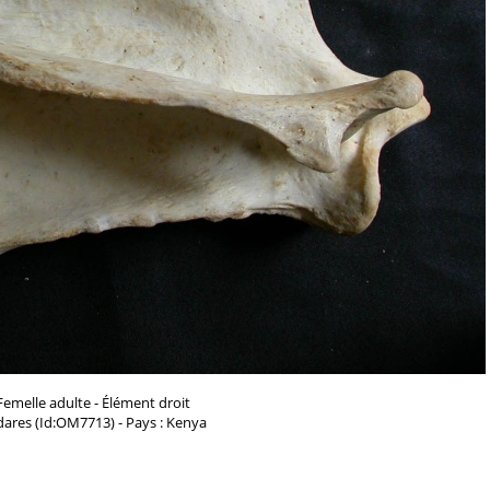
Femelle adulte - Élément droit
dares (Id:OM7713) - Pays : Kenya