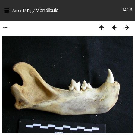
Mandibule
14/16
Accueil
/
Tag
/