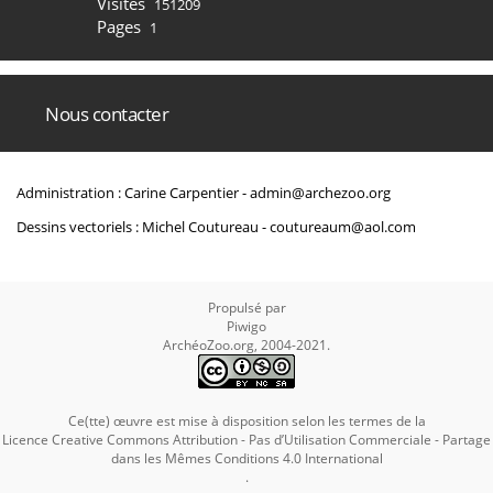
Visites
151209
Pages
1
Nous contacter
Administration : Carine Carpentier -
admin@archezoo.org
Dessins vectoriels : Michel Coutureau -
coutureaum@aol.com
Propulsé par
Piwigo
ArchéoZoo.org, 2004-2021.
Ce(tte) œuvre est mise à disposition selon les termes de la
Licence Creative Commons Attribution - Pas d’Utilisation Commerciale - Partage
dans les Mêmes Conditions 4.0 International
.