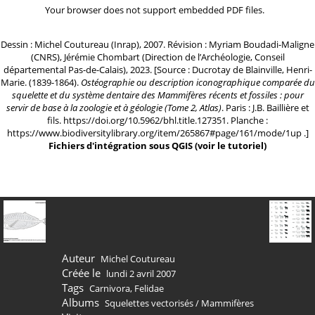
Your browser does not support embedded PDF files.
Dessin : Michel Coutureau (Inrap), 2007. Révision : Myriam Boudadi-Maligne
(CNRS), Jérémie Chombart (Direction de l’Archéologie, Conseil
départemental Pas-de-Calais), 2023. [Source : Ducrotay de Blainville, Henri-
Marie. (1839-1864).
Ostéographie ou description iconographique comparée du
squelette et du système dentaire des Mammifères récents et fossiles : pour
servir de base à la zoologie et à géologie (Tome 2, Atlas)
. Paris : J.B. Baillière et
fils.
https://doi.org/10.5962/bhl.title.127351
. Planche :
https://www.biodiversitylibrary.org/item/265867#page/161/mode/1up
.]
Fichiers d'intégration sous QGIS
(
voir le tutoriel
)
Auteur
Michel Coutureau
Créée le
lundi 2 avril 2007
Tags
Carnivora
,
Felidae
Albums
Squelettes vectorisés
/
Mammifères