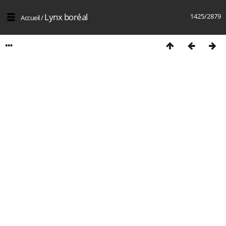
Lynx boréal
1425/2879
Accueil
/