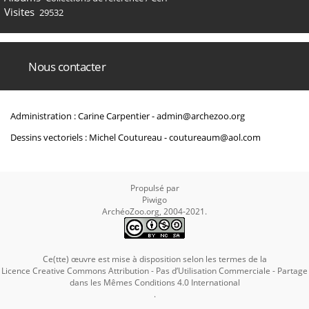
Visites
29532
Nous contacter
Administration : Carine Carpentier -
admin@archezoo.org
Dessins vectoriels : Michel Coutureau -
coutureaum@aol.com
Propulsé par
Piwigo
ArchéoZoo.org, 2004-2021.
Ce(tte) œuvre est mise à disposition selon les termes de la
Licence Creative Commons Attribution - Pas d’Utilisation Commerciale - Partage
dans les Mêmes Conditions 4.0 International
.