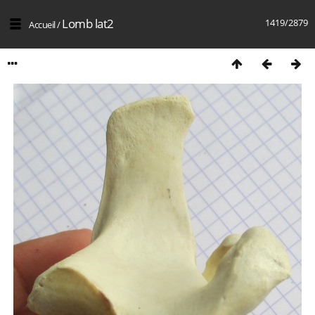
Lomb lat2
1419/2879
Accueil
/