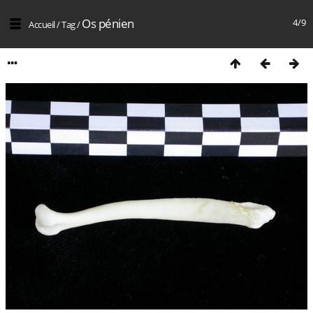
Os pénien
4/9
Accueil
/
Tag
/