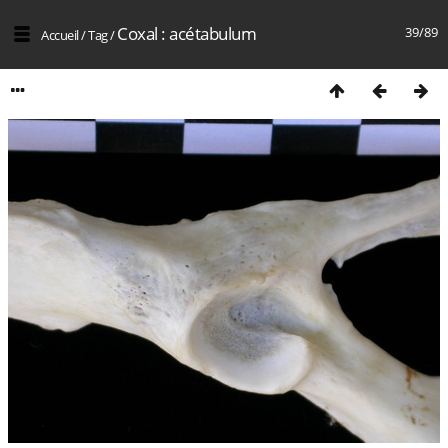
Coxal : acétabulum
39/89
Accueil
/
Tag
/