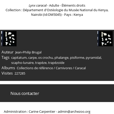
Lynx caracal
- Adulte - Éléments droits
Collection : Département d'Ostéologie du Musée National du Kenya,
Nairobi (Id:OM5045) - Pays : Kenya
Auteur
Jean-Philip Brugal
Tags
capitatum
,
carpe
,
os crochu
,
phalange
,
pisiforme
,
pyramidal
,
scapho-lunaire
,
trapèze
,
trapézoïde
Albums
Collections de référence
/
Carnivores
/
Caracal
Visites
227285
Nous contacter
Administration : Carine Carpentier -
admin@archezoo.org