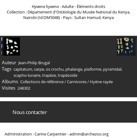
Hyaena hyaena
- Adulte - Éléments droits
Collection : Département d'Ostéologie du Musée National du Kenya,
Nairobi (Id:OM5048) - Pays : Sultan Hamud, Kenya
Auteur
Jean-Philip Brugal
Tags
capitatum
,
carpe
,
os crochu
,
phalange
,
pisiforme
,
pyramidal
,
scapho-lunaire
,
trapèze
,
trapézoïde
Albums
Collections de référence
/
Carnivores
/
Hyène rayée
Visites
248302
Nous contacter
Administration : Carine Carpentier -
admin@archezoo.org