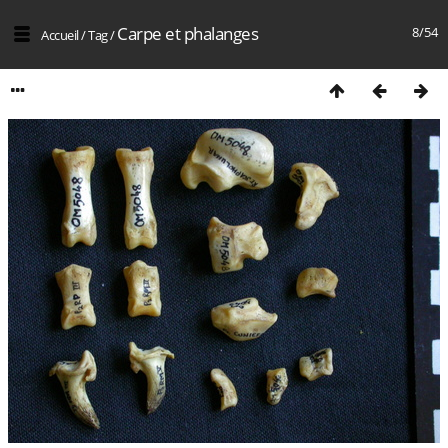
Carpe et phalanges
8/54
Accueil
/
Tag
/