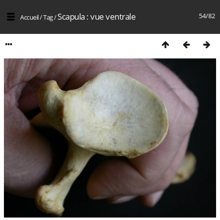
Scapula : vue ventrale
54/82
Accueil
/
Tag
/