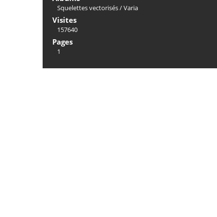
Squelettes vectorisés
/
Varia
Visites
157640
Pages
1