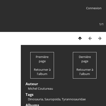
Connexion
1/1
Première
Dernière
page
page
Retourner à
Retourner à
l'album
l'album
Auteur
Michel Coutureau
Tags
Dinosauria
,
Sauropsida
,
Tyrannosauridae
Albums